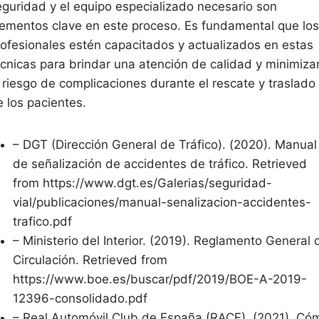
eguridad y el equipo especializado necesario son
lementos clave en este proceso. Es fundamental que los
rofesionales estén capacitados y actualizados en estas
écnicas para brindar una atención de calidad y minimiza
l riesgo de complicaciones durante el rescate y traslado
e los pacientes.
– DGT (Dirección General de Tráfico). (2020). Manual
de señalización de accidentes de tráfico. Retrieved
from https://www.dgt.es/Galerias/seguridad-
vial/publicaciones/manual-senalizacion-accidentes-
trafico.pdf
– Ministerio del Interior. (2019). Reglamento General 
Circulación. Retrieved from
https://www.boe.es/buscar/pdf/2019/BOE-A-2019-
12396-consolidado.pdf
– Real Automóvil Club de España (RACE). (2021). Có