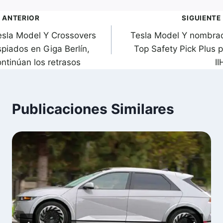
avegación
ANTERIOR
SIGUIENTE
esla Model Y Crossovers
Tesla Model Y nombra
de
spiados en Giga Berlín,
Top Safety Pick Plus p
ntradas
ontinúan los retrasos
II
Publicaciones Similares