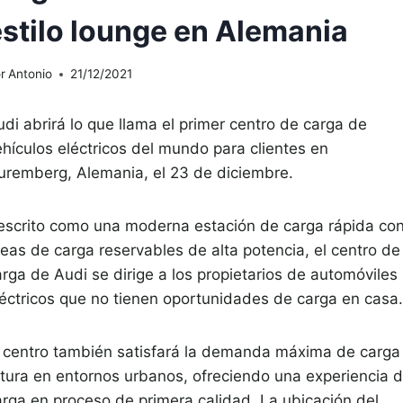
estilo lounge en Alemania
r
Antonio
21/12/2021
di abrirá lo que llama el primer centro de carga de
ehículos eléctricos del mundo para clientes en
uremberg, Alemania, el 23 de diciembre.
escrito como una moderna estación de carga rápida co
reas de carga reservables de alta potencia, el centro de
arga de Audi se dirige a los propietarios de automóviles
léctricos que no tienen oportunidades de carga en casa.
l centro también satisfará la demanda máxima de carga
utura en entornos urbanos, ofreciendo una experiencia 
arga en proceso de primera calidad. La ubicación del