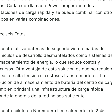
ías. Cada cubo llamado Power proporciona dos
staciones de carga rápida y se puede combinar con otr
ubos en varias combinaciones.
eciséis
Fotos
l centro utiliza baterías de segunda vida tomadas de
ehículos de desarrollo desmantelados como sistemas d
lmacenamiento de energía, lo que reduce costos y
ecursos. Otra ventaja de esta solución es que no requier
íneas de alta tensión ni costosos transformadores. La
olución de almacenamiento de batería del centro de car
ambién brindará una infraestructura de carga rápida
nde la energía de la red no sea suficiente.
l centro piloto en Nuremberg tiene alrededor de 2,45