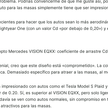
problema. Podrías convencerme de que me guste así, p
uto para las masas simplemente tiene que ser impresio
ecientes para hacer que los autos sean lo más aerodinám
Lightyear One (con un valor Cd «por debajo de 0,20») y
epto Mercedes VISION EQXX: coeficiente de arrastre Cd
nial, creo que este diseño está «comprometido». La col
ca. Demasiado específico para atraer a las masas, al me
n impresionado con autos como el Tesla Model S Plaid y
 de 0.20. Sí, es superior al VISION EQXX, pero solo lig
todavía se ven como autos normales, sin compromiso en 
 atractivos para las masas.