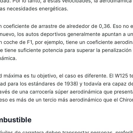
idad. Por lo tanto, a estas velocidades, la aerodinámica
as necesidades energéticas.
un coeficiente de arrastre de alrededor de 0,36. Eso no 
 nuevo, los autos deportivos generalmente apuntan a u
n coche de F1, por ejemplo, tiene un coeficiente aerodin
e tiene suficiente potencia para superar la penalización 
námica.
 máxima es tu objetivo, el caso es diferente. El W125 te
dad para los estándares de 1938) y todavía era capaz 
avés de una carrocería súper aerodinámica que present
¡eso es más de un tercio más aerodinámico que el Chiro
mbustible
óviles de carretera deben transportar personas, prefe