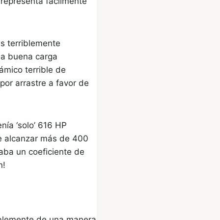
 representa fácilmente
es terriblemente
na buena carga
ámico terrible de
por arrastre a favor de
nía ‘solo’ 616 HP
de alcanzar más de 400
aba un coeficiente de
n!
riblemente de una manera