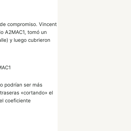
o de compromiso. Vincent
cio A2MAC1, tomó un
lle) y luego cubrieron
2MAC1
no podrían ser más
 traseras «cortando» el
el coeficiente