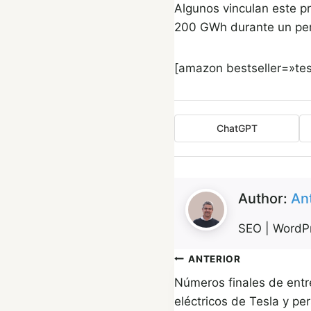
Algunos vinculan este p
200 GWh durante un perí
[amazon bestseller=»tes
ChatGPT
Author:
An
SEO | WordPr
Navegación
ANTERIOR
Números finales de entr
de
eléctricos de Tesla y pe