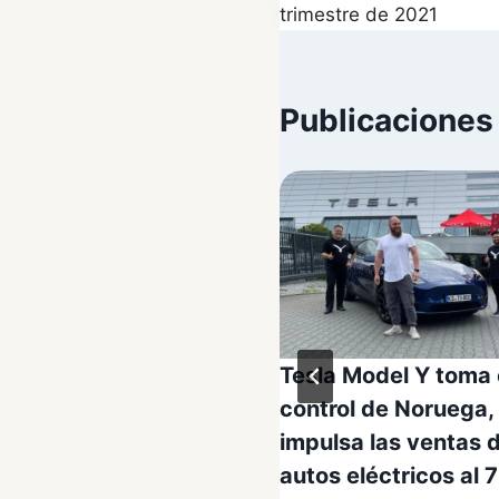
entradas
trimestre de 2021
Publicaciones
esla al MIT y
Tesla Model Y toma 
icity
control de Noruega,
impulsa las ventas 
tonio
11/12/2021
autos eléctricos al 