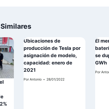
 Similares
Ubicaciones de
El me
producción de Tesla por
bater
asignación de modelo,
se du
capacidad: enero de
GWh
2021
Por
Anto
Por
Antonio
28/01/2022
el
de
72%