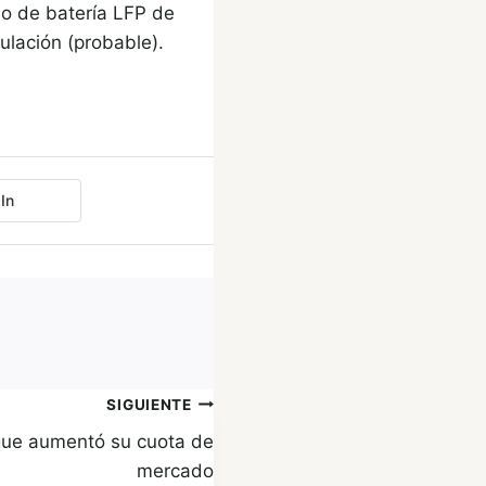
do de batería LFP de
lación (probable).
In
SIGUIENTE
 que aumentó su cuota de
mercado