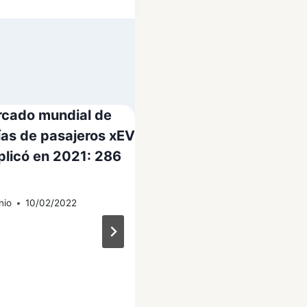
rcado mundial de
ías de pasajeros xEV
plicó en 2021: 286
nio
10/02/2022
Chevrolet Malibu 201
nuevo motor turbodie
Por
Antonio
05/11/2012