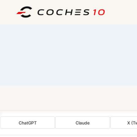
Saltar
al
contenido
ChatGPT
Claude
X (Tw