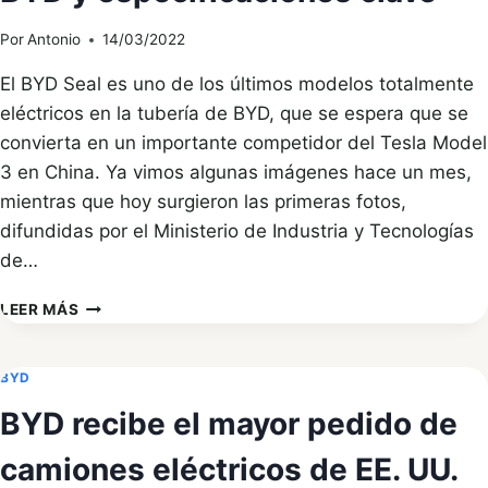
FEBRERO
DE
Por
Antonio
14/03/2022
2022
EN
El BYD Seal es uno de los últimos modelos totalmente
UN
eléctricos en la tubería de BYD, que se espera que se
764%
convierta en un importante competidor del Tesla Model
3 en China. Ya vimos algunas imágenes hace un mes,
mientras que hoy surgieron las primeras fotos,
difundidas por el Ministerio de Industria y Tecnologías
de…
MIIT
LEER MÁS
REVELA
IMÁGENES
DEL
BYD
SELLO
BYD recibe el mayor pedido de
BYD
Y
camiones eléctricos de EE. UU.
ESPECIFICACIONES
CLAVE