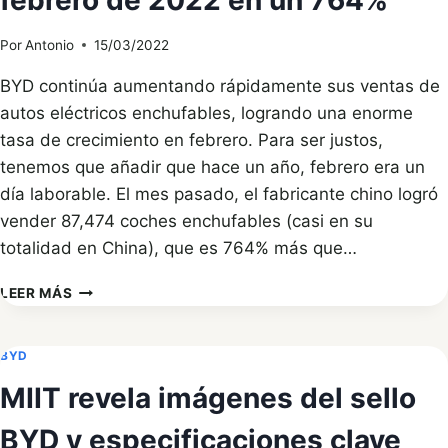
febrero de 2022 en un 764%
DE
LOS
Por
Antonio
15/03/2022
AUTOMÓVILES
BYD continúa aumentando rápidamente sus ventas de
autos eléctricos enchufables, logrando una enorme
tasa de crecimiento en febrero. Para ser justos,
tenemos que añadir que hace un año, febrero era un
día laborable. El mes pasado, el fabricante chino logró
vender 87,474 coches enchufables (casi en su
totalidad en China), que es 764% más que…
BYD
LEER MÁS
AUMENTÓ
LAS
VENTAS
BYD
DE
MIIT revela imágenes del sello
AUTOMÓVILES
ENCHUFABLES
BYD y especificaciones clave
EN