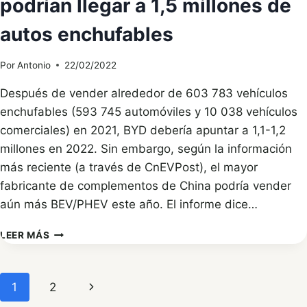
podrían llegar a 1,5 millones de
ENERO
DE
autos enchufables
2022
Por
Antonio
22/02/2022
Después de vender alrededor de 603 783 vehículos
enchufables (593 745 automóviles y 10 038 vehículos
comerciales) en 2021, BYD debería apuntar a 1,1-1,2
millones en 2022. Sin embargo, según la información
más reciente (a través de CnEVPost), el mayor
fabricante de complementos de China podría vender
aún más BEV/PHEV este año. El informe dice…
LAS
LEER MÁS
VENTAS
DE
BYD
Navegación
Siguiente
1
2
EN
2022