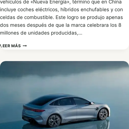
vehículos de «Nueva Energía», término que en China
incluye coches eléctricos, híbridos enchufables y con
celdas de combustible. Este logro se produjo apenas
dos meses después de que la marca celebrara los 8
millones de unidades producidas,…
BYD
LEER MÁS
ALCANZA
LOS
9
MILLONES
DE
VEHÍCULOS
ELÉCTRICOS
E
HÍBRIDOS