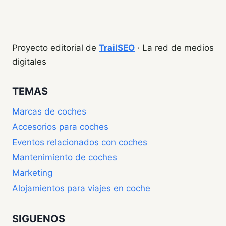
de
página
PODRÍAN
LLEGAR
página
A
1,5
Proyecto editorial de
TrailSEO
· La red de medios
MILLONES
digitales
DE
AUTOS
ENCHUFABLES
TEMAS
Marcas de coches
Accesorios para coches
Eventos relacionados con coches
Mantenimiento de coches
Marketing
Alojamientos para viajes en coche
SIGUENOS