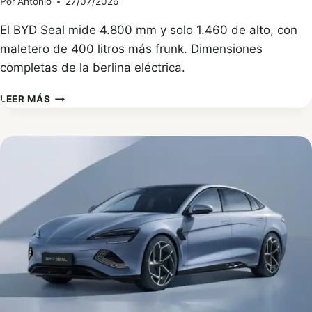
Por
Antonio
27/07/2026
El BYD Seal mide 4.800 mm y solo 1.460 de alto, con
maletero de 400 litros más frunk. Dimensiones
completas de la berlina eléctrica.
MEDIDAS
LEER MÁS
DEL
BYD
SEAL:
LARGO,
ALTO
Y
MALETERO
DE
LA
BERLINA