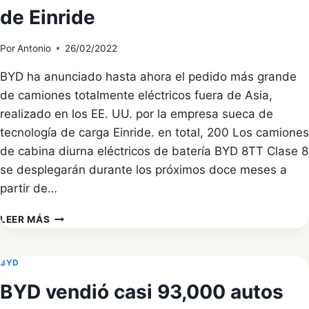
de Einride
Por
Antonio
26/02/2022
BYD ha anunciado hasta ahora el pedido más grande
de camiones totalmente eléctricos fuera de Asia,
realizado en los EE. UU. por la empresa sueca de
tecnología de carga Einride. en total, 200 Los camiones
de cabina diurna eléctricos de batería BYD 8TT Clase 8
se desplegarán durante los próximos doce meses a
partir de…
BYD
LEER MÁS
RECIBE
EL
MAYOR
BYD
PEDIDO
BYD vendió casi 93,000 autos
DE
CAMIONES