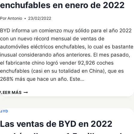
enchufables en enero de 2022
ELÉCTRICOS
DE
EE.
Por
Antonio
23/02/2022
UU.
DE
BYD informa un comienzo muy sólido para el año 2022
EINRIDE
con un nuevo récord mensual de ventas de
automóviles eléctricos enchufables, lo cual es bastante
inusual considerando años anteriores. El mes pasado,
el fabricante chino logró vender 92,926 coches
enchufables (casi en su totalidad en China), que es
268% más que hace un año. Este…
BYD
LEER MÁS
VENDIÓ
CASI
93,000
BYD
AUTOS
Las ventas de BYD en 2022
ENCHUFABLES
EN