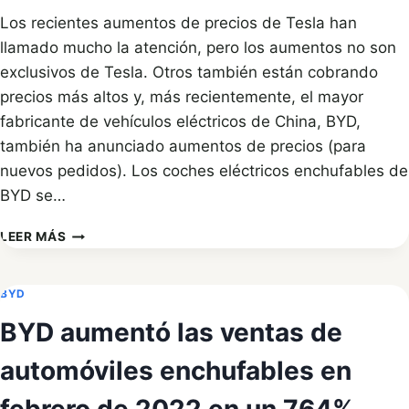
Los recientes aumentos de precios de Tesla han
llamado mucho la atención, pero los aumentos no son
exclusivos de Tesla. Otros también están cobrando
precios más altos y, más recientemente, el mayor
fabricante de vehículos eléctricos de China, BYD,
también ha anunciado aumentos de precios (para
nuevos pedidos). Los coches eléctricos enchufables de
BYD se…
BYD
LEER MÁS
SIGUE
LOS
PASOS
BYD
DE
BYD aumentó las ventas de
TESLA
AL
automóviles enchufables en
AUMENTAR
LOS
PRECIOS