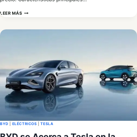
EL
LEER MÁS
BYD
SEAL:
LA
BERLINA
ELÉCTRICA
CHINA
CON
CALIDAD-
PRECIO
QUE
RETA
A
TESLA
BYD
|
ELÉCTRICOS
|
TESLA
BYD se Acerca a Tesla en la