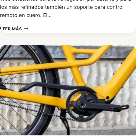
los más refinados también un soporte para control
remoto en cuero. El…
SUZUKI
LEER MÁS
KIZASHI
SPORT,
ACCESORIOS
ESPECÍFICOS
PARA
LA
BERLINA
DEPORTIVA