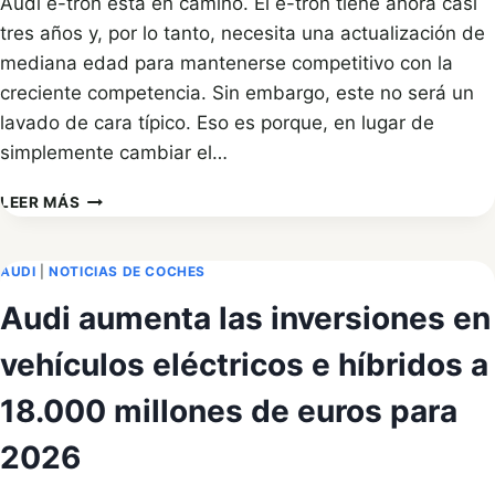
Audi e-tron está en camino. El e-tron tiene ahora casi
tres años y, por lo tanto, necesita una actualización de
mediana edad para mantenerse competitivo con la
creciente competencia. Sin embargo, este no será un
lavado de cara típico. Eso es porque, en lugar de
simplemente cambiar el…
AUDI
LEER MÁS
E-
TRON
2023
AUDI
|
NOTICIAS DE COCHES
RENDERIZADO
Audi aumenta las inversiones en
BASADO
EN
vehículos eléctricos e híbridos a
TOMAS
ESPÍA
18.000 millones de euros para
ALEMANAS
2026