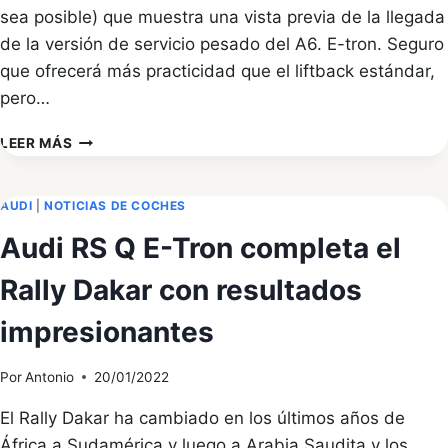
sea posible) que muestra una vista previa de la llegada
de la versión de servicio pesado del A6. E-tron. Seguro
que ofrecerá más practicidad que el liftback estándar,
pero…
AUDI
LEER MÁS
A6
AVANT
E-
AUDI
|
NOTICIAS DE COCHES
TRON
Audi RS Q E-Tron completa el
DEVUELVE
LA
Rally Dakar con resultados
SENSUALIDAD
A
impresionantes
LOS
VAGONES
ELÉCTRICOS
Por
Antonio
20/01/2022
El Rally Dakar ha cambiado en los últimos años de
África a Sudamérica y luego a Arabia Saudita y los