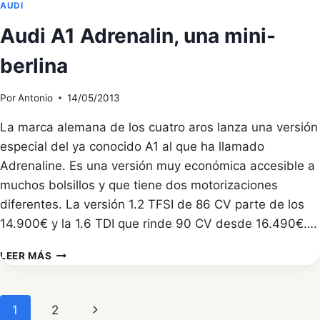
AUDI
Audi A1 Adrenalin, una mini-
berlina
Por
Antonio
14/05/2013
La marca alemana de los cuatro aros lanza una versión
especial del ya conocido A1 al que ha llamado
Adrenaline. Es una versión muy económica accesible a
muchos bolsillos y que tiene dos motorizaciones
diferentes. La versión 1.2 TFSI de 86 CV parte de los
14.900€ y la 1.6 TDI que rinde 90 CV desde 16.490€….
AUDI
LEER MÁS
A1
ADRENALIN,
UNA
Navegación
Siguiente
1
2
MINI-