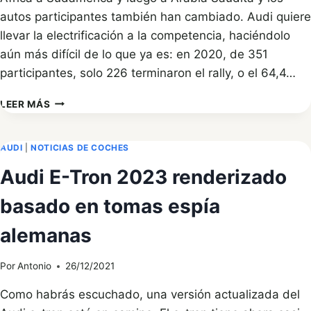
autos participantes también han cambiado. Audi quiere
llevar la electrificación a la competencia, haciéndolo
aún más difícil de lo que ya es: en 2020, de 351
participantes, solo 226 terminaron el rally, o el 64,4…
AUDI
LEER MÁS
RS
Q
E-
AUDI
|
NOTICIAS DE COCHES
TRON
Audi E-Tron 2023 renderizado
COMPLETA
EL
basado en tomas espía
RALLY
DAKAR
alemanas
CON
RESULTADOS
IMPRESIONANTES
Por
Antonio
26/12/2021
Como habrás escuchado, una versión actualizada del