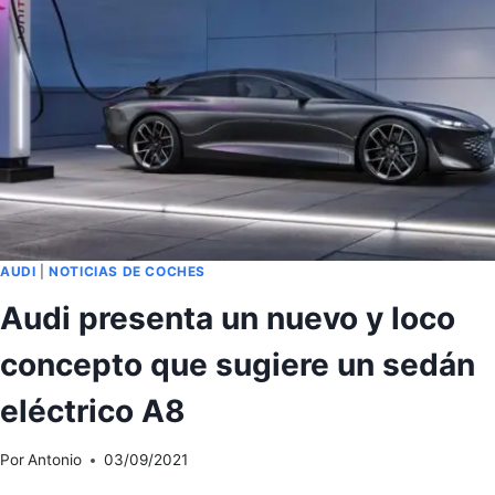
HOONITRON
EV
PARA
LA
PRÓXIMA
BÚSQUEDA
DEL
TESORO
AUDI
|
NOTICIAS DE COCHES
Audi presenta un nuevo y loco
concepto que sugiere un sedán
eléctrico A8
Por
Antonio
03/09/2021