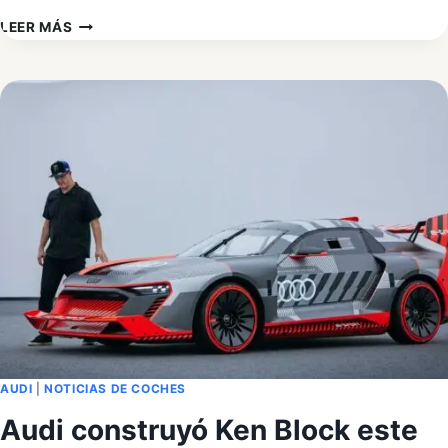
AUDI
LEER MÁS
E-
TRON
GT
RECUPERADO
POR
POSIBLE
SUSPENSIÓN
NEUMÁTICA
CON
FUGAS
AUDI
|
NOTICIAS DE COCHES
Audi construyó Ken Block este