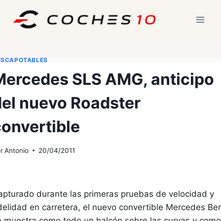
Saltar
al
contenido
ESCAPOTABLES
Mercedes SLS AMG, anticipo
del nuevo Roadster
convertible
r
Antonio
20/04/2011
apturado durante las primeras pruebas de velocidad y
idelidad en carretera, el nuevo convertible Mercedes Be
e muestra como todo un halcón sobre las curvas y como