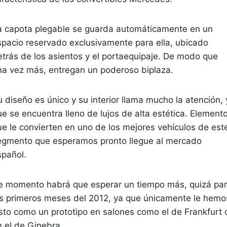
a capota plegable se guarda automáticamente en un
spacio reservado exclusivamente para ella, ubicado
etrás de los asientos y el portaequipaje. De modo que
na vez más, entregan un poderoso biplaza.
 diseño es único y su interior llama mucho la atención, 
ue se encuentra lleno de lujos de alta estética. Element
ue le convierten en uno de los mejores vehículos de est
egmento que esperamos pronto llegue al mercado
spañol.
e momento habrá que esperar un tiempo más, quizá pa
os primeros meses del 2012, ya que únicamente le hemo
isto como un prototipo en salones como el de Frankfurt 
n el de Ginebra.