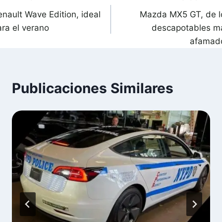
avegación
enault Wave Edition, ideal
Mazda MX5 GT, de l
de
ara el verano
descapotables m
ntradas
afamad
Publicaciones Similares