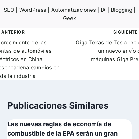
SEO | WordPress | Automatizaciones | IA | Blogging |
Geek
avegación
ANTERIOR
SIGUIENTE
 crecimiento de las
Giga Texas de Tesla reci
de
entas de automóviles
un nuevo envío 
ntradas
léctricos en China
máquinas Giga Pre
esencadena cambios en
da la industria
Publicaciones Similares
Las nuevas reglas de economía de
combustible de la EPA serán un gran