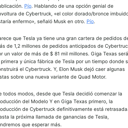
ublicación.
Pío
. Hablando de una opción genial de
nvoltura de Cybertruck, «el color dorado/bronce imbuid
staría enfermo», señaló Musk en otro.
Pío
.
arece que Tesla ya tiene una gran cartera de pedidos d
ás de 1,2 millones de pedidos anticipados de Cybertruc
or un valor de más de $ 81 mil millones. Giga Texas ser
a primera y única fábrica de Tesla por un tiempo donde 
onstruirá el Cybertruck. Y, Elon Musk dejó caer algunas
istas sobre una nueva variante de Quad Motor.
e todos modos, desde que Tesla decidió comenzar la
roducción del Modelo Y en Giga Texas primero, la
roducción de Cybertruck definitivamente está retrasada
asta la próxima llamada de ganancias de Tesla,
endremos que esperar más.