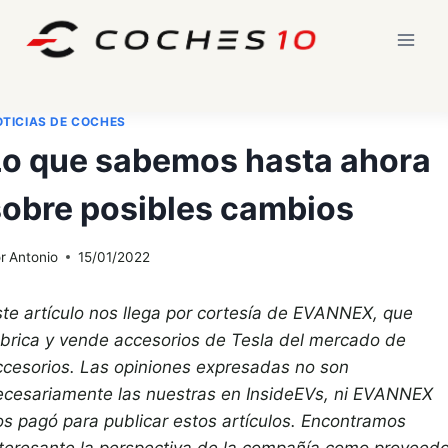
Saltar
al
contenido
TICIAS DE COCHES
Lo que sabemos hasta ahora
sobre posibles cambios
r
Antonio
15/01/2022
ste artículo nos llega por cortesía de EVANNEX, que
abrica y vende accesorios de Tesla del mercado de
ccesorios. Las opiniones expresadas no son
ecesariamente las nuestras en InsideEVs, ni EVANNEX
os pagó para publicar estos artículos. Encontramos
nteresante la perspectiva de la compañía como proveedo