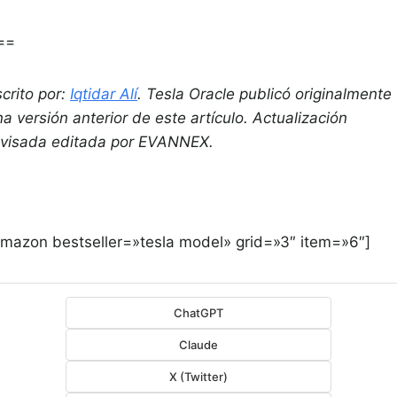
==
crito por:
Iqtidar Alí
.
Tesla Oracle publicó originalmente
a versión anterior de este artículo.
Actualización
evisada editada por EVANNEX.
amazon bestseller=»tesla model» grid=»3″ item=»6″]
ChatGPT
Claude
X (Twitter)