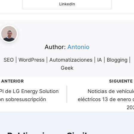
LinkedIn
Author:
Antonio
SEO | WordPress | Automatizaciones | IA | Blogging |
Geek
avegación
ANTERIOR
SIGUIENTE
PI de LG Energy Solution
Noticias de vehícul
de
on sobresuscripción
eléctricos 13 de enero 
ntradas
20