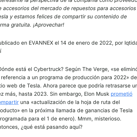
e accesorios del mercado de repuestos para accesorios
esla y estamos felices de compartir su contenido de
orma gratuita. ¡Aprovechar!
ublicado en
EVANNEX el 14 de enero de 2022,
por
Iqtid
í
Dónde está el Cybertruck? Según The Verge, «se elimin
a referencia a un programa de producción para 2022» de
itio web de Tesla. Ahora parece que podría retrasarse u
ez más, hasta 2023. Sin embargo, Elon Musk
prometió
ompartir
una «actualización de la hoja de ruta del
roducto» en la próxima llamada de ganancias de Tesla
programada para el 1 de enero). Mmm, misterioso.
ntonces, ¿qué está pasando aquí?