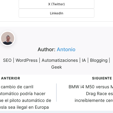
X (Twitter)
LinkedIn
Author:
Antonio
SEO | WordPress | Automatizaciones | IA | Blogging |
Geek
avegación
ANTERIOR
SIGUIENTE
 cambio de carril
BMW i4 M50 versus 
de
utomático podría hacer
Drag Race es
ntradas
ue el piloto automático de
increíblemente cer
esla sea ilegal en Europa