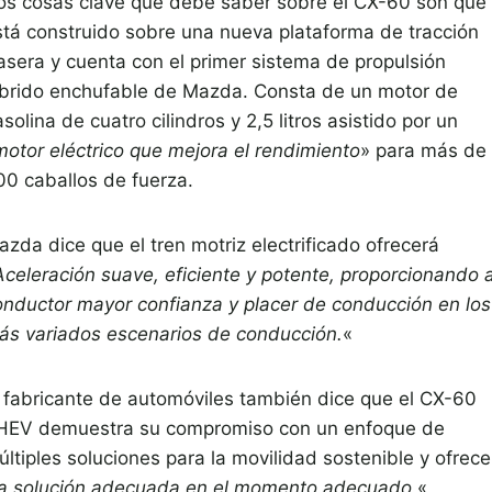
os cosas clave que debe saber sobre el CX-60 son que
stá construido sobre una nueva plataforma de tracción
rasera y cuenta con el primer sistema de propulsión
íbrido enchufable de Mazda. Consta de un motor de
solina de cuatro cilindros y 2,5 litros asistido por un
motor eléctrico que mejora el rendimiento
» para más de
00 caballos de fuerza.
zda dice que el tren motriz electrificado ofrecerá
Aceleración suave, eficiente y potente, proporcionando a
onductor mayor confianza y placer de conducción en los
ás variados escenarios de conducción.
«
l fabricante de automóviles también dice que el CX-60
HEV demuestra su compromiso con un enfoque de
ltiples soluciones para la movilidad sostenible y ofrece
la solución adecuada en el momento adecuado.
«