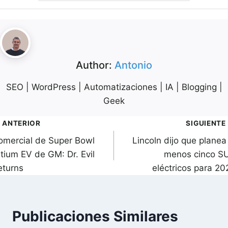
Author:
Antonio
SEO | WordPress | Automatizaciones | IA | Blogging |
Geek
avegación
ANTERIOR
SIGUIENTE
omercial de Super Bowl
Lincoln dijo que planea
de
ltium EV de GM: Dr. Evil
menos cinco S
ntradas
eturns
eléctricos para 20
Publicaciones Similares