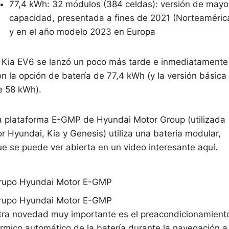
77,4 kWh: 32 módulos (384 celdas): versión de mayo
capacidad, presentada a fines de 2021 (Norteaméric
y en el año modelo 2023 en Europa
l Kia EV6 se lanzó un poco más tarde e inmediatamente
on la opción de batería de 77,4 kWh (y la versión básica
e 58 kWh).
a plataforma E-GMP de Hyundai Motor Group (utilizada
r Hyundai, Kia y Genesis) utiliza una batería modular,
ue se puede ver abierta en un video interesante aquí.
rupo Hyundai Motor E-GMP
rupo Hyundai Motor E-GMP
tra novedad muy importante es el preacondicionamient
érmico automático de la batería durante la navegación a