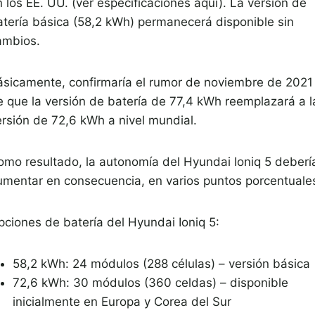
 los EE. UU. (ver especificaciones aquí). La versión de
atería básica (58,2 kWh) permanecerá disponible sin
ambios.
ásicamente, confirmaría el rumor de noviembre de 2021
e que la versión de batería de 77,4 kWh reemplazará a l
ersión de 72,6 kWh a nivel mundial.
omo resultado, la autonomía del Hyundai Ioniq 5 deberí
umentar en consecuencia, en varios puntos porcentuale
pciones de batería del Hyundai Ioniq 5:
58,2 kWh: 24 módulos (288 células) – versión básica
72,6 kWh: 30 módulos (360 celdas) – disponible
inicialmente en Europa y Corea del Sur