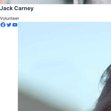
Jack Carney
Volunteer
Facebook
Twitter
YouTube