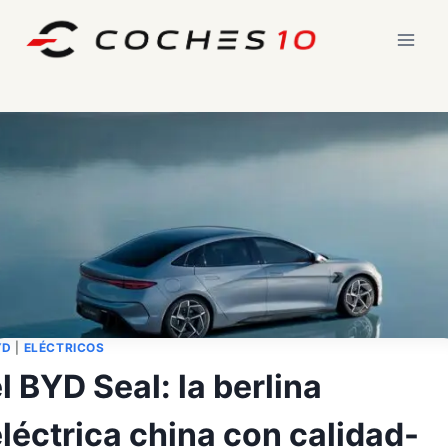
Saltar
al
contenido
YD
|
ELÉCTRICOS
l BYD Seal: la berlina
léctrica china con calidad-