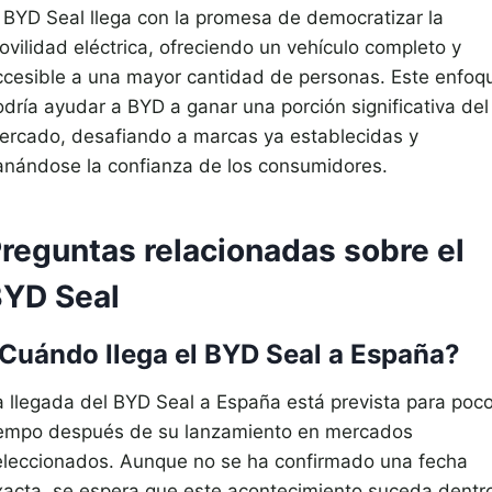
l BYD Seal llega con la promesa de democratizar la
ovilidad eléctrica, ofreciendo un vehículo completo y
ccesible a una mayor cantidad de personas. Este enfoq
odría ayudar a BYD a ganar una porción significativa del
ercado, desafiando a marcas ya establecidas y
anándose la confianza de los consumidores.
reguntas relacionadas sobre el
YD Seal
Cuándo llega el BYD Seal a España?
a llegada del BYD Seal a España está prevista para poc
iempo después de su lanzamiento en mercados
eleccionados. Aunque no se ha confirmado una fecha
xacta, se espera que este acontecimiento suceda dentr