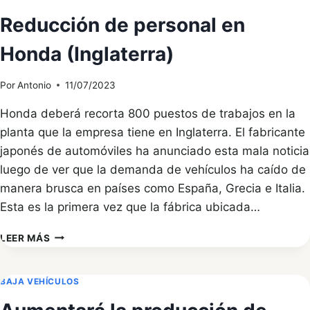
AUTOMÓVILES
Reducción de personal en
EN
EUROPA
Honda (Inglaterra)
Por
Antonio
11/07/2023
Honda deberá recorta 800 puestos de trabajos en la
planta que la empresa tiene en Inglaterra. El fabricante
japonés de automóviles ha anunciado esta mala noticia
luego de ver que la demanda de vehículos ha caído de
manera brusca en países como España, Grecia e Italia.
Esta es la primera vez que la fábrica ubicada…
REDUCCIÓN
LEER MÁS
DE
PERSONAL
EN
BAJA VEHÍCULOS
HONDA
(INGLATERRA)