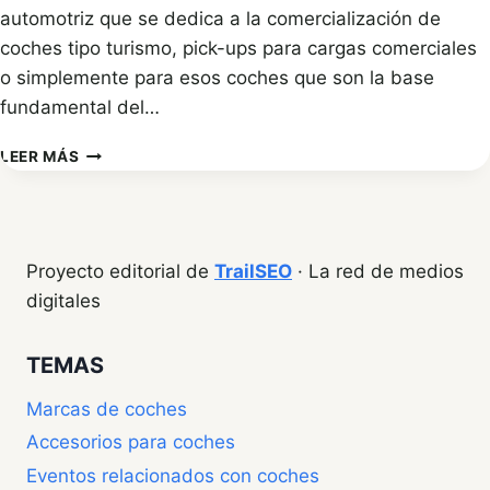
automotriz que se dedica a la comercialización de
coches tipo turismo, pick-ups para cargas comerciales
o simplemente para esos coches que son la base
fundamental del…
PLAN
LEER MÁS
PIMA
AIRE,
UN
SUBSIDIO
MUY
Proyecto editorial de
TrailSEO
· La red de medios
IMPORTANTE
digitales
PARA
EL
DESARROLLO
TEMAS
Marcas de coches
Accesorios para coches
Eventos relacionados con coches