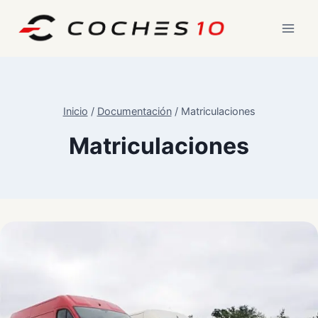
Saltar
al
contenido
Inicio
/
Documentación
/
Matriculaciones
Matriculaciones