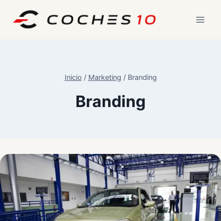
Saltar
al
contenido
Inicio
/
Marketing
/
Branding
Branding