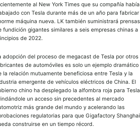
ecientemente al New York Times que su compañía había
rabajado con Tesla durante más de un año para fabricar 
norme máquina nueva. LK también suministrará prensas
e fundición gigantes similares a seis empresas chinas a
rincipios de 2022.
a adopción del proceso de megacast de Tesla por otros
abricantes de automóviles es solo un ejemplo dramático
e la relación mutuamente beneficiosa entre Tesla y la
ndustria emergente de vehículos eléctricos de China. El
obierno chino ha desplegado la alfombra roja para Tesla
rindándole un acceso sin precedentes al mercado
utomotriz más grande del mundo y acelerando las
probaciones regulatorias para que Gigafactory Shanghai
ueda construirse en un tiempo récord.