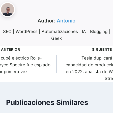
Author:
Antonio
SEO | WordPress | Automatizaciones | IA | Blogging |
Geek
avegación
ANTERIOR
SIGUIENTE
 cupé eléctrico Rolls-
Tesla duplicará
de
oyce Spectre fue espiado
capacidad de producci
ntradas
or primera vez
en 2022: analista de Wa
Stre
Publicaciones Similares