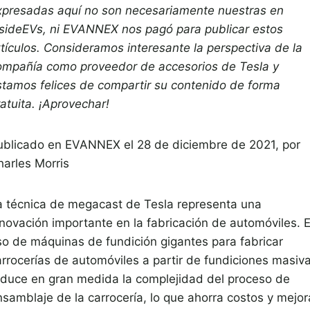
xpresadas aquí no son necesariamente nuestras en
nsideEVs, ni EVANNEX nos pagó para publicar estos
rtículos. Consideramos interesante la perspectiva de la
ompañía como proveedor de accesorios de Tesla y
stamos felices de compartir su contenido de forma
atuita. ¡Aprovechar!
ublicado en
EVANNEX el 28 de diciembre de 2021,
por
harles Morris
a técnica de megacast de Tesla representa una
nnovación importante en la fabricación de automóviles. E
so de máquinas de fundición gigantes para fabricar
arrocerías de automóviles a partir de fundiciones masiv
educe en gran medida la complejidad del proceso de
nsamblaje de la carrocería, lo que ahorra costos y mejor