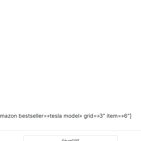
amazon bestseller=»tesla model» grid=»3″ item=»6″]
ChatGPT