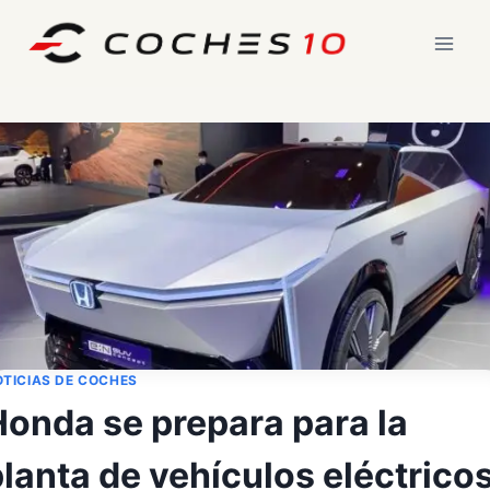
Saltar
al
contenido
TICIAS DE COCHES
Honda se prepara para la
lanta de vehículos eléctrico