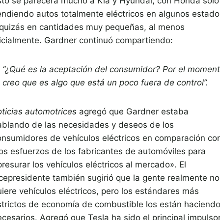
sto se parecerá mucho a Kia y Hyundai, con Honda solo
endiendo autos totalmente eléctricos en algunos estado
 quizás en cantidades muy pequeñas, al menos
nicialmente. Gardner continuó compartiendo:
“¿Qué es la aceptación del consumidor? Por el moment
creo que es algo que está un poco fuera de control”.
oticias automotrices
agregó que Gardner estaba
ablando de las necesidades y deseos de los
onsumidores de vehículos eléctricos en comparación co
los esfuerzos de los fabricantes de automóviles para
resurar los vehículos eléctricos al mercado». El
icepresidente también sugirió que la gente realmente no
uiere vehículos eléctricos, pero los estándares más
strictos de economía de combustible los están haciend
cesarios. Agregó que Tesla ha sido el principal impulsor