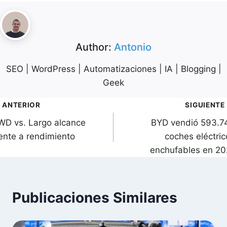
Author:
Antonio
SEO | WordPress | Automatizaciones | IA | Blogging |
Geek
avegación
ANTERIOR
SIGUIENTE
WD vs. Largo alcance
BYD vendió 593.7
de
rente a rendimiento
coches eléctric
ntradas
enchufables en 20
Publicaciones Similares