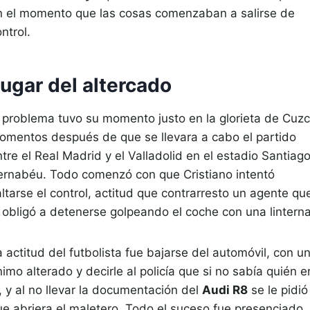
n el momento que las cosas comenzaban a salirse de
ntrol.
ugar del altercado
l problema tuvo su momento justo en la glorieta de Cuzc
omentos después de que se llevara a cabo el partido
tre el Real Madrid y el Valladolid en el estadio Santiag
ernabéu. Todo comenzó con que Cristiano intentó
ltarse el control, actitud que contrarresto un agente qu
o obligó a detenerse golpeando el coche con una linterna
 actitud del futbolista fue bajarse del automóvil, con u
imo alterado y decirle al policía que si no sabía quién e
, y al no llevar la documentación del
Audi R8
se le pidió
ue abriera el maletero. Todo el suceso fue presenciado