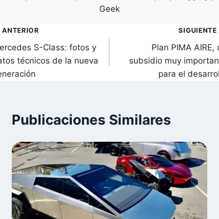
Geek
avegación
ANTERIOR
SIGUIENTE
ercedes S-Class: fotos y
Plan PIMA AIRE, 
de
atos técnicos de la nueva
subsidio muy importan
ntradas
eneración
para el desarro
Publicaciones Similares