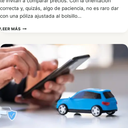
te invitan a comparar precios. Con la orientación
correcta y, quizás, algo de paciencia, no es raro dar
con una póliza ajustada al bolsillo…
SEGURO
LEER MÁS
DE
COCHE
ECONÓMICO:
CÓMO
ELEGIR
LA
MEJOR
OPCIÓN