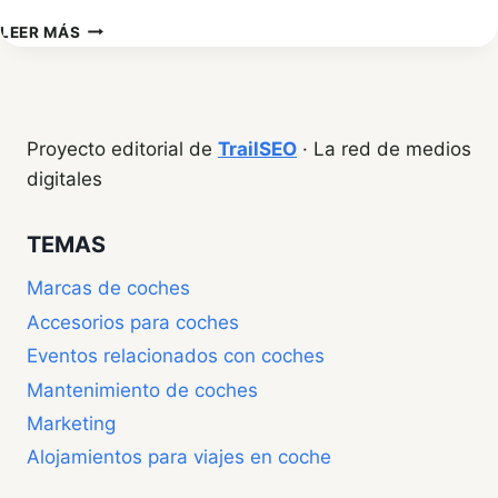
SEGUROS
LEER MÁS
DE
COCHE:
LA
MEJOR
PROTECCIÓN
Proyecto editorial de
TrailSEO
· La red de medios
PARA
digitales
TU
VEHÍCULO
CON
TEMAS
KELISTO
Marcas de coches
Accesorios para coches
Eventos relacionados con coches
Mantenimiento de coches
Marketing
Alojamientos para viajes en coche