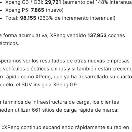
Xpeng G3 / G3i:
29,721
(aumento del 148% interanua
Xpeng P5:
7.865
(nuevo)
Total:
98,155
(263% de incremento interanual)
e forma acumulativa, XPeng vendido
137,953
coches
éctricos.
speramos ver los resultados de otras nuevas empresas
e vehículos eléctricos chinos y si también están crecien
an rápido como XPeng, que ya ha desarrollado su cuarto
odelo: el SUV insignia XPeng G9.
 términos de infraestructura de carga, los clientes
ueden utilizar 661 sitios de carga rápida de marca:
«XPeng continuó expandiendo rápidamente su red en