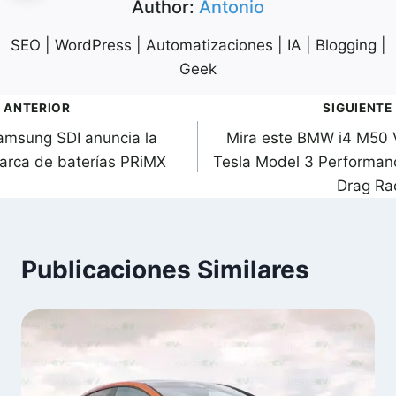
Author:
Antonio
SEO | WordPress | Automatizaciones | IA | Blogging |
Geek
avegación
ANTERIOR
SIGUIENTE
amsung SDI anuncia la
Mira este BMW i4 M50 
de
arca de baterías PRiMX
Tesla Model 3 Performan
ntradas
Drag Ra
Publicaciones Similares