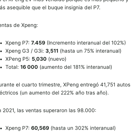
ás asequible que el buque insignia del P7.
entas de Xpeng:
Xpeng P7:
7.459
(Incremento interanual del 102%)
Xpeng G3 / G3i:
3,511
(hasta un 75% interanual)
XPeng P5:
5,030
(nuevo)
Total:
16 000
(aumento del 181% interanual)
urante el cuarto trimestre, XPeng entregó 41,751 autos
léctricos (un aumento del 222% año tras año).
n 2021, las ventas superaron las 98.000:
Xpeng P7:
60,569
(hasta un 302% interanual)