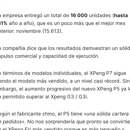
a empresa entregó un total de
16 000
unidades (
hasta
81%
año a año), que es un poco más que el mejor mes
terior: noviembre (15.613).
a compañía dice que los resultados demuestran un sóli
mpulso comercial y capacidad de ejecución.
n términos de modelos individuales, el XPeng P7 sigue
iendo el modelo más vendido, a un nivel casi récord. Sin
mbargo, el aumento progresivo del nuevo XPeng P5 ya l
a permitido superar al Xpeng G3 / G3i.
egún el fabricante chino, el P5 tiene
«una sólida cartera
e pedidos».
No nos sorprendería que pronto se convirtie
n el XPeng EV más vendido porque es más pequeño y