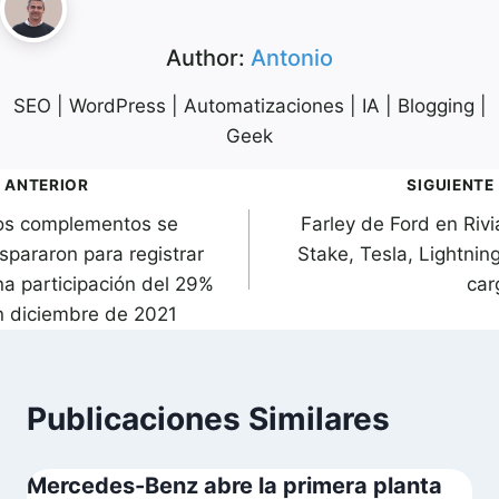
Author:
Antonio
SEO | WordPress | Automatizaciones | IA | Blogging |
Geek
avegación
ANTERIOR
SIGUIENTE
os complementos se
Farley de Ford en Rivi
de
spararon para registrar
Stake, Tesla, Lightnin
ntradas
na participación del 29%
car
n diciembre de 2021
Publicaciones Similares
Mercedes-Benz abre la primera planta