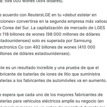
ía: 598 000 wones (494 dólares).
e acuerdo con
Reuters
LGE en tu
«debut estelar en
cciones»
convertirse en la segunda empresa más valios
e Corea del Sur. La capitalización de mercado de LGES
e 118 billones de wones (98 000 millones de dólares
stadounidenses) solo es superada por Samsung
lectronics Co con 492 billones de wones (410 000
illones de dólares estadounidenses).
ste es un resultado increíble y una prueba de que el
bricante de baterías de iones de litio que suministra
aterías a los fabricantes de automóviles va en aumento.
e espera que cada uno de los mayores fabricantes de
aterías para vehículos eléctricos amplíe su negocio (en