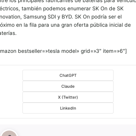
tre los principales fabricantes de baterías para vehícul
léctricos, también podemos enumerar SK On de SK
nnovation, Samsung SDI y BYD. SK On podría ser el
óximo en la fila para una gran oferta pública inicial de
terías.
amazon bestseller=»tesla model» grid=»3″ item=»6″]
ChatGPT
Claude
X (Twitter)
LinkedIn