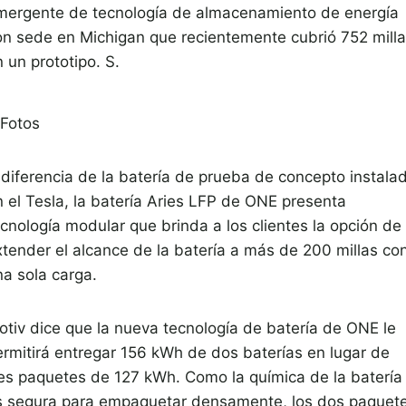
mergente de tecnología de almacenamiento de energía
on sede en Michigan que recientemente cubrió 752 mill
 un prototipo. S.
Fotos
 diferencia de la batería de prueba de concepto instala
n el Tesla, la batería Aries LFP de ONE presenta
ecnología modular que brinda a los clientes la opción de
xtender el alcance de la batería a más de 200 millas co
na sola carga.
otiv dice que la nueva tecnología de batería de ONE le
ermitirá entregar 156 kWh de dos baterías en lugar de
res paquetes de 127 kWh. Como la química de la batería
s segura para empaquetar densamente, los dos paquet