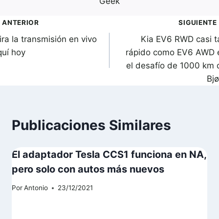
Geek
avegación
ANTERIOR
SIGUIENTE
ra la transmisión en vivo
Kia EV6 RWD casi t
de
quí hoy
rápido como EV6 AWD 
ntradas
el desafío de 1000 km 
Bjø
Publicaciones Similares
El adaptador Tesla CCS1 funciona en NA,
pero solo con autos más nuevos
Por
Antonio
23/12/2021