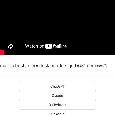
amazon bestseller=»tesla model» grid=»3″ item=»6″]
ChatGPT
Claude
X (Twitter)
LinkedIn