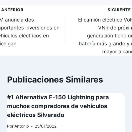
avegación
ANTERIOR
SIGUIENTE
M anuncia dos
El camión eléctrico Vo
de
mportantes inversiones en
VNR de próxi
ntradas
hículos eléctricos en
generación tiene u
ichigan
batería más grande y 
mayor alcan
Publicaciones Similares
#1 Alternativa F-150 Lightning para
muchos compradores de vehículos
eléctricos Silverado
Por
Antonio
25/01/2022