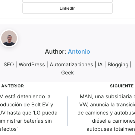
LinkedIn
Author:
Antonio
SEO | WordPress | Automatizaciones | IA | Blogging |
Geek
avegación
ANTERIOR
SIGUIENTE
M está deteniendo la
MAN, una subsidiaria 
de
roducción de Bolt EV y
VW, anuncia la transici
ntradas
UV hasta que ‘LG pueda
de camiones y autobus
ministrar baterías sin
diésel a camiones
efectos’
autobuses totalmen