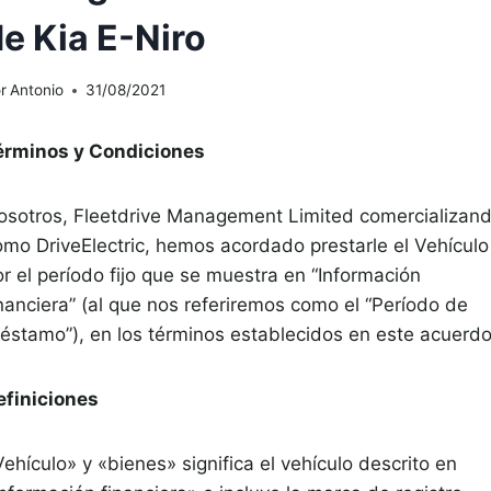
e Kia E-Niro
r
Antonio
31/08/2021
érminos y Condiciones
osotros, Fleetdrive Management Limited comercializan
omo DriveElectric, hemos acordado prestarle el Vehículo
r el período fijo que se muestra en “Información
inanciera” (al que nos referiremos como el “Período de
réstamo”), en los términos establecidos en este acuerdo
efiniciones
ehículo» y «bienes» significa el vehículo descrito en