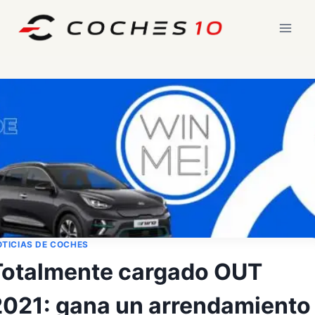
Saltar
al
contenido
TICIAS DE COCHES
Totalmente cargado OUT
2021: gana un arrendamiento