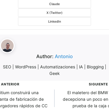
Claude
X (Twitter)
LinkedIn
Author:
Antonio
SEO | WordPress | Automatizaciones | IA | Blogging |
Geek
avegación
ANTERIOR
SIGUIENTE
itium construirá una
El maletero del BMW 
de
lanta de fabricación de
decepciona un poco en 
ntradas
argadores rápidos de CC
prueba de la caja 