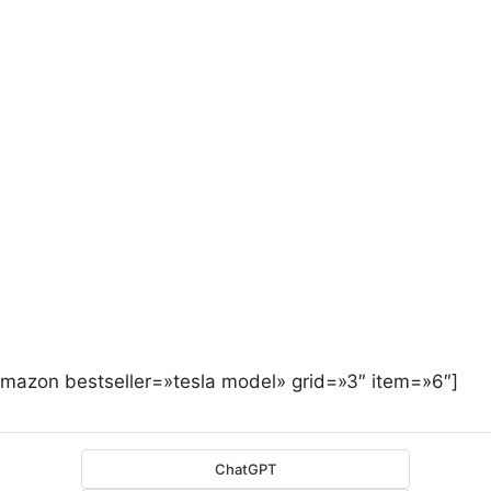
amazon bestseller=»tesla model» grid=»3″ item=»6″]
ChatGPT