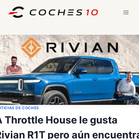
Saltar
al
contenido
TICIAS DE COCHES
 Throttle House le gusta
Rivian R1T pero aún encuentr