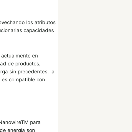
rovechando los atributos
ucionarias capacidades
n actualmente en
dad de productos,
rga sin precedentes, la
y es compatible con
i-NanowireTM para
 de energía son