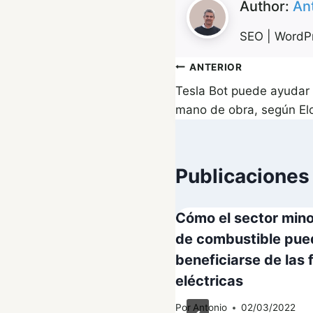
Author:
An
SEO | WordPr
Navegación
ANTERIOR
Tesla Bot puede ayudar 
de
mano de obra, según El
entradas
Publicaciones
Cómo el sector mino
de combustible pue
beneficiarse de las 
eléctricas
Por
Antonio
02/03/2022