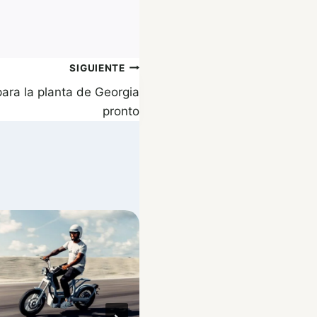
SIGUIENTE
para la planta de Georgia
pronto
Estaciones de produc
de células Tesla 468
observadas dentro d
Giga Texas
Por
Antonio
20/12/2021