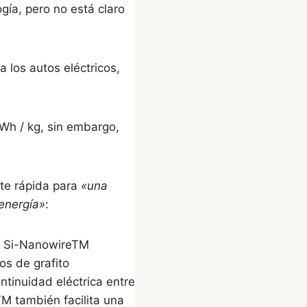
ía, pero no está claro
los autos eléctricos,
 Wh / kg, sin embargo,
te rápida para
«una
energía»
:
do Si-NanowireTM
s de grafito
tinuidad eléctrica entre
TM también facilita una