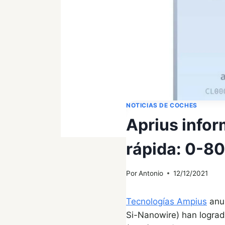
NOTICIAS DE COCHES
Aprius info
rápida: 0-8
Por
Antonio
12/12/2021
Tecnologías Ampius
anun
Si-Nanowire) han lograd