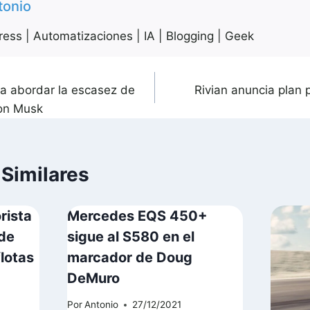
tonio
ess | Automatizaciones | IA | Blogging | Geek
a abordar la escasez de
Rivian anuncia plan 
on Musk
 Similares
rista
Mercedes EQS 450+
de
sigue al S580 en el
flotas
marcador de Doug
DeMuro
Por
Antonio
27/12/2021