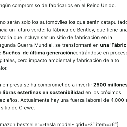
ingún compromiso de fabricarlos en el Reino Unido.
 no serán solo los automóviles los que serán catapultad
cia un futuro verde: la fábrica de Bentley, que tiene un
storia que incluye ser un sitio de fabricación en la
egunda Guerra Mundial, se transformará en
una ‘Fábric
e Sueños’ de última generación
centrándose en proces
gitales, cero impacto ambiental y fabricación de alto
lor.
a empresa se ha comprometido a invertir
2500 millone
e libras esterlinas en sostenibilidad
en los próximos
iez años. Actualmente hay una fuerza laboral de 4,000 
 sitio de Crewe.
amazon bestseller=»tesla model» grid=»3″ item=»6″]