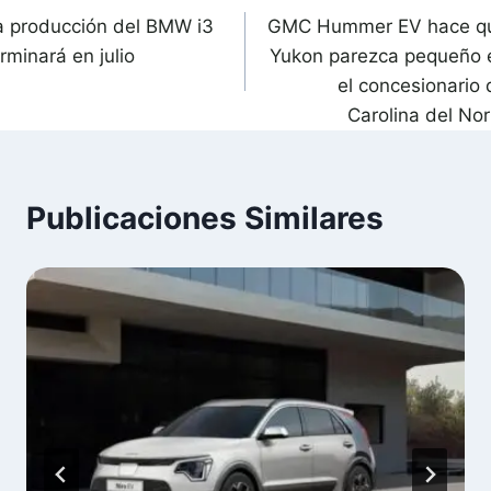
a producción del BMW i3
GMC Hummer EV hace q
de
rminará en julio
Yukon parezca pequeño 
ntradas
el concesionario 
Carolina del Nor
Publicaciones Similares