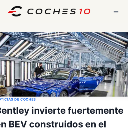
Saltar
al
contenido
TICIAS DE COCHES
entley invierte fuertemente
en BEV construidos en el