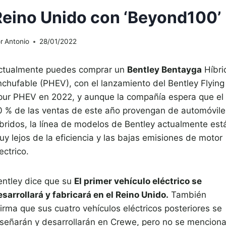
Reino Unido con ‘Beyond100’
r
Antonio
28/01/2022
ctualmente puedes comprar un
Bentley Bentayga
Híbri
nchufable (PHEV), con el lanzamiento del Bentley Flying
pur PHEV en 2022, y aunque la compañía espera que el
0 % de las ventas de este año provengan de automóvile
íbridos, la línea de modelos de Bentley actualmente est
uy lejos de la eficiencia y las bajas emisiones de motor
ectrico.
entley dice que su
El primer vehículo eléctrico se
esarrollará y fabricará en el Reino Unido.
También
irma que sus cuatro vehículos eléctricos posteriores se
iseñarán y desarrollarán en Crewe, pero no se mencion