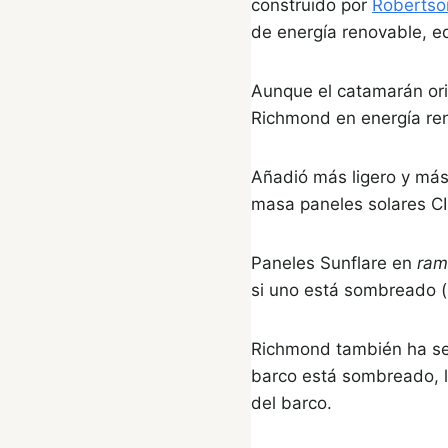
construido por
Robertso
de energía renovable, eq
Aunque el catamarán orig
Richmond en energía reno
Añadió más ligero y má
masa paneles solares CI
Paneles Sunflare en
ram
si uno está sombreado (p
Richmond también ha sepa
barco está sombreado, l
del barco.