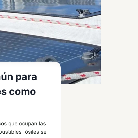
mún para
 es como
icos que ocupan las
ustibles fósiles se