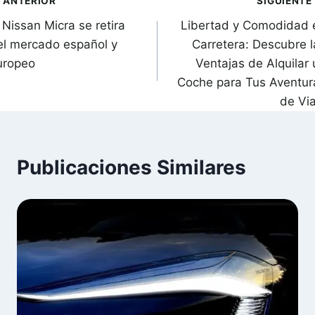
avegación
ANTERIOR
SIGUIENTE
 Nissan Micra se retira
Libertad y Comodidad 
de
el mercado español y
Carretera: Descubre l
ntradas
uropeo
Ventajas de Alquilar 
Coche para Tus Aventur
de Via
Publicaciones Similares