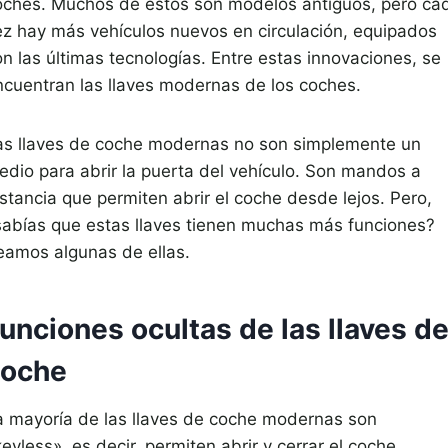
oches. Muchos de estos son modelos antiguos, pero ca
ez hay más vehículos nuevos en circulación, equipados
on las últimas tecnologías. Entre estas innovaciones, se
ncuentran las llaves modernas de los coches.
as llaves de coche modernas no son simplemente un
edio para abrir la puerta del vehículo. Son mandos a
stancia que permiten abrir el coche desde lejos. Pero,
sabías que estas llaves tienen muchas más funciones?
eamos algunas de ellas.
unciones ocultas de las llaves d
coche
a mayoría de las llaves de coche modernas son
eyless», es decir, permiten abrir y cerrar el coche