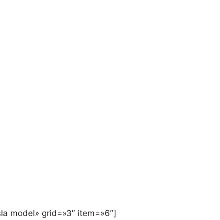
la model» grid=»3″ item=»6″]