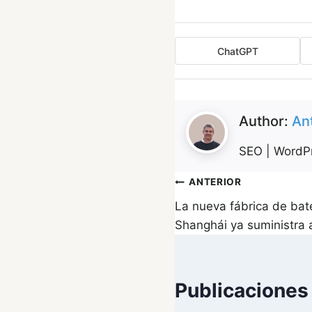
ChatGPT
Author:
An
SEO | WordPr
Navegación
ANTERIOR
La nueva fábrica de bat
de
Shanghái ya suministra 
entradas
Publicaciones