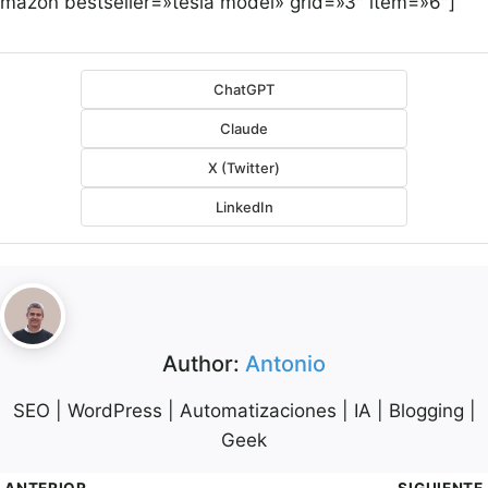
amazon bestseller=»tesla model» grid=»3″ item=»6″]
ChatGPT
Claude
X (Twitter)
LinkedIn
Author:
Antonio
SEO | WordPress | Automatizaciones | IA | Blogging |
Geek
ANTERIOR
SIGUIENTE