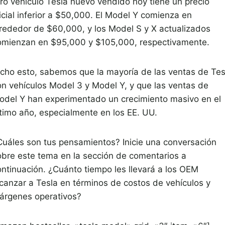
tro vehículo Tesla nuevo vendido hoy tiene un precio
icial inferior a $50,000. El Model Y comienza en
lrededor de $60,000, y los Model S y X actualizados
omienzan en $95,000 y $105,000, respectivamente.
icho esto, sabemos que la mayoría de las ventas de Tes
on vehículos Model 3 y Model Y, y que las ventas de
odel Y han experimentado un crecimiento masivo en el
ltimo año, especialmente en los EE. UU.
Cuáles son tus pensamientos? Inicie una conversación
obre este tema en la sección de comentarios a
ontinuación. ¿Cuánto tiempo les llevará a los OEM
lcanzar a Tesla en términos de costos de vehículos y
árgenes operativos?