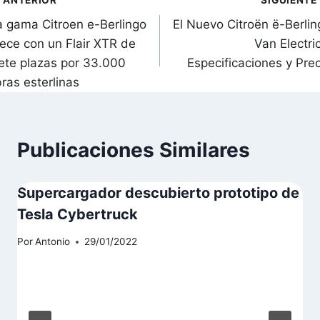
avegación
a gama Citroen e-Berlingo
El Nuevo Citroën ë-Berlin
de
rece con un Flair XTR de
Van Electri
ntradas
iete plazas por 33.000
Especificaciones y Prec
bras esterlinas
Publicaciones Similares
Supercargador descubierto prototipo de
Tesla Cybertruck
Por
Antonio
29/01/2022