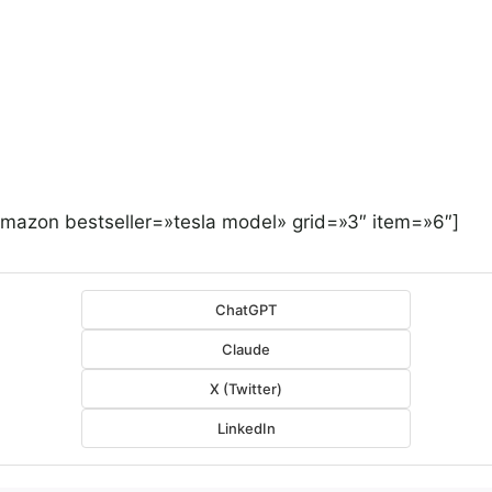
amazon bestseller=»tesla model» grid=»3″ item=»6″]
ChatGPT
Claude
X (Twitter)
LinkedIn