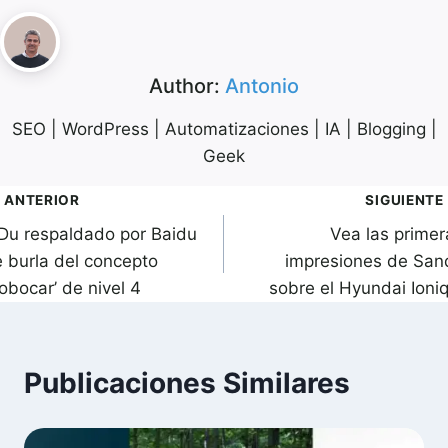
Author:
Antonio
SEO | WordPress | Automatizaciones | IA | Blogging |
Geek
avegación
ANTERIOR
SIGUIENTE
iDu respaldado por Baidu
Vea las primer
de
e burla del concepto
impresiones de San
ntradas
obocar’ de nivel 4
sobre el Hyundai Ioniq
Publicaciones Similares