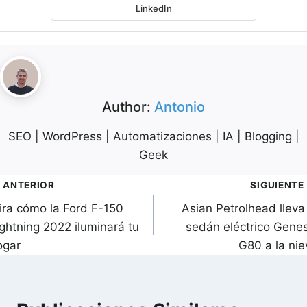
LinkedIn
Author:
Antonio
SEO | WordPress | Automatizaciones | IA | Blogging |
Geek
avegación
ANTERIOR
SIGUIENTE
ira cómo la Ford F-150
Asian Petrolhead lleva
de
ightning 2022 iluminará tu
sedán eléctrico Genes
ntradas
ogar
G80 a la nie