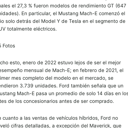
uales el 27,3 % fueron modelos de rendimiento GT (647
nidades). En particular, el Mustang Mach-E comenzó el
ño solo detrás del Model Y de Tesla en el segmento de
UV totalmente eléctricos.
5
Fotos
icho esto, enero de 2022 estuvo lejos de ser el mejor
esempeño mensual de Mach-E; en febrero de 2021, el
rimer mes completo del modelo en el mercado, se
endieron 3.739 unidades. Ford también señala que un
ustang Mach-E pasa un promedio de solo 14 días en lo
otes de los concesionarios antes de ser comprado.
n cuanto a las ventas de vehículos híbridos, Ford no
eveló cifras detalladas, a excepción del Maverick, que