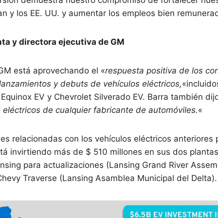
gan y los EE. UU. y aumentar los empleos bien remunera
nta y directora ejecutiva de GM
 GM está aprovechando el «
respuesta positiva de los c
lanzamientos y debuts de vehículos eléctricos,
«incluid
t Equinox EV y Chevrolet Silverado EV. Barra también dijo
eléctricos de cualquier fabricante de automóviles.
«
s relacionadas con los vehículos eléctricos anteriores p
stá invirtiendo más de $ 510 millones en sus dos plant
ansing para actualizaciones (Lansing Grand River Assem
hevy Traverse (Lansing Asamblea Municipal del Delta).