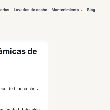
orios
Lavados de coche
Mantenimiento
Blog
námicas de
ueco de hipercoches
ación de fabricación