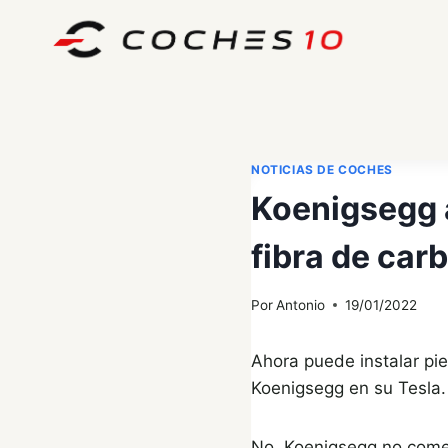
Saltar
al
contenido
NOTICIAS DE COCHES
Koenigsegg 
fibra de car
Por
Antonio
19/01/2022
Ahora puede instalar pi
Koenigsegg en su Tesla.
No, Koenigsegg no comen