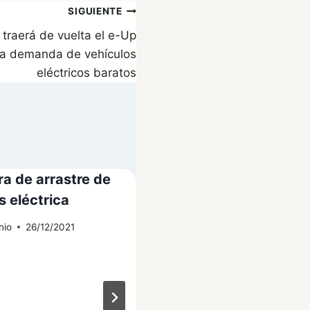
SIGUIENTE
traerá de vuelta el e-Up
a demanda de vehículos
eléctricos baratos
ra de arrastre de
BMW i4 obtiene 18
s eléctrica
puntos en la prueba 
caja de plátanos de B
nio
26/12/2021
Por
Antonio
08/02/2022