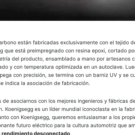
carbono están fabricadas exclusivamente con el tejido d
g que está preimpregnado con resina epoxi, cortado p
etría del producto, ensamblado a mano por artesanos 
zado y con temperatura optimizada en un autoclave. Lueg
se pega con precisión, se termina con un barniz UV y se 
e indica la asociación de fabricación.
 de asociarnos con los mejores ingenieros y fábricas 
ón. Koenigsegg es un líder mundial iconoclasta en la fab
unto con Koenigsegg, queremos entusiasmar a los propie
onante futuro eléctrico para la cultura automotriz que 
e rendimiento desconectado