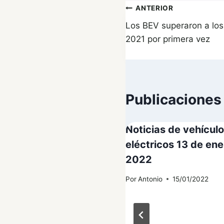
Navegación
ANTERIOR
Los BEV superaron a los
de
2021 por primera vez
entradas
Publicaciones
Noticias de vehícul
eléctricos 13 de ene
2022
Por
Antonio
15/01/2022
a Hacker está de