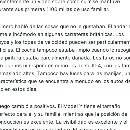
ecientemente un video sobre cómo su Y se mantuvo
urante sus primeras 1100 millas de uso familiar.
rimero habló de las cosas que no le gustaban. El andar 
irme e incómodo en algunas carreteras británicas. Los
oyos y los topes de velocidad pueden ser particularmen
ifíciles. El coche tampoco estaba limpio cuando lo recog
 la pintura estaba parcialmente dañada. Los faros no so
an buenos ni responden como los de su ID.4, con los far
emasiado altos. Tampoco hay luces para las manijas, u
aracterística que se encuentra a menudo en los autos d
jo en estos días.
uego cambió a positivos. El Model Y tiene el tamaño
rfecto para él y su familia, mientras que la posición de
nducción es excelente. La visibilidad es excelente y el
nterior blanco es muy duradero. El espacio para las