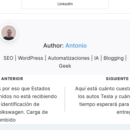
LinkedIn
Author:
Antonio
SEO | WordPress | Automatizaciones | IA | Blogging |
Geek
avegación
ANTERIOR
SIGUIENTE
s por eso que Estados
Aquí está cuánto cuest
de
nidos no está recibiendo
los autos Tesla y cuán
ntradas
 identificación de
tiempo esperará para 
olkswagen. Carga de
entre
umbido