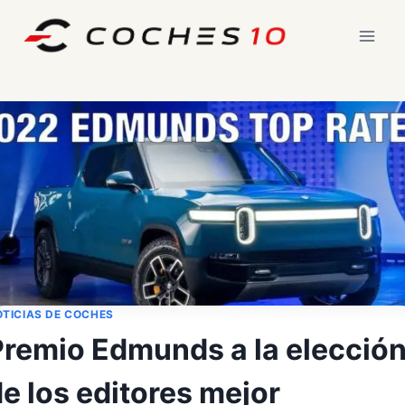
Saltar
al
contenido
TICIAS DE COCHES
Premio Edmunds a la elecció
e los editores mejor