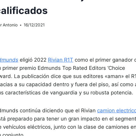
alificados
r
Antonio
16/12/2021
dmunds
eligió 2022
Rivian R1T
como el primer ganador 
u primer premio Edmunds Top Rated Editors ‘Choice
ward. La publicación dice que sus editores «aman» el R
racias a su capacidad dentro y fuera del piso, así como 
us características de vanguardia y su robusta potencia.
dmunds continúa diciendo que el Rivian
camion electric
stá preparado para tener un gran impacto en el segmen
e vehículos eléctricos, junto con la clase de camiones e
u conjunto.