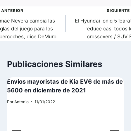
avegación
ANTERIOR
SIGUIENTE
imac Nevera cambia las
El Hyundai Ioniq 5 ‘bara
de
glas del juego para los
reduce casi todos l
ntradas
ipercoches, dice DeMuro
crossovers / SUV 
Publicaciones Similares
Envíos mayoristas de Kia EV6 de más de
5600 en diciembre de 2021
Por
Antonio
11/01/2022