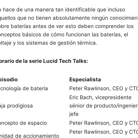
o hace de una manera tan identificable que incluso
quellos que no tienen absolutamente ningún conocimien
obre baterías antes de ver esto deben comprender los
onceptos básicos de cómo funcionan las baterías, el
ltaje y los sistemas de gestión térmica.
orario de la serie Lucid Tech Talks:
pisodio
Especialista
ecnología de batería
Peter Rawlinson, CEO y CT
Eric Bach, vicepresidente
aja prodigiosa
sénior de producto/ingenie
jefe
oncepto de espacio
Peter Rawlinson, CEO y CT
Peter Rawlinson, CEO y CT
nidad de accionamiento