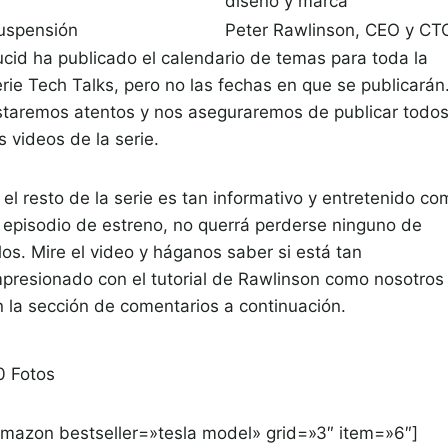
diseño y marca
uspensión
Peter Rawlinson, CEO y CT
ucid ha publicado el calendario de temas para toda la
erie Tech Talks, pero no las fechas en que se publicarán
staremos atentos y nos aseguraremos de publicar todo
s videos de la serie.
 el resto de la serie es tan informativo y entretenido c
l episodio de estreno, no querrá perderse ninguno de
los. Mire el video y háganos saber si está tan
mpresionado con el tutorial de Rawlinson como nosotros
n la sección de comentarios a continuación.
0
Fotos
amazon bestseller=»tesla model» grid=»3″ item=»6″]