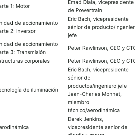
Emad Dlala, vicepresidente
arte 1: Motor
de Powertrain
Eric Bach, vicepresidente
nidad de accionamiento
sénior de producto/ingenie
arte 2: Inversor
jefe
nidad de accionamiento
Peter Rawlinson, CEO y CT
arte 3: Transmisión
structuras corporales
Peter Rawlinson, CEO y CT
Eric Bach, vicepresidente
sénior de
productos/ingeniero jefe
ecnología de iluminación
Jean-Charles Monnet,
miembro
técnico/aerodinámica
Derek Jenkins,
erodinámica
vicepresidente senior de