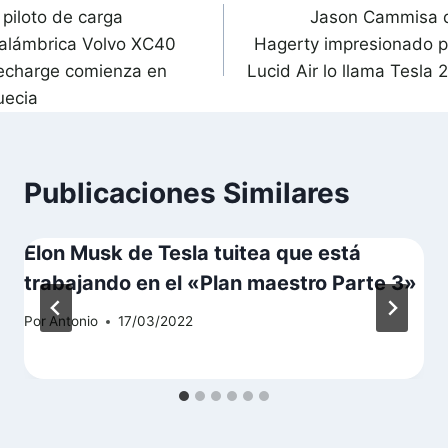
 piloto de carga
Jason Cammisa 
de
nalámbrica Volvo XC40
Hagerty impresionado p
ntradas
echarge comienza en
Lucid Air lo llama Tesla 
uecia
Publicaciones Similares
Elon Musk de Tesla tuitea que está
trabajando en el «Plan maestro Parte 3»
Por
Antonio
17/03/2022