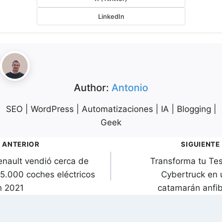
LinkedIn
Author:
Antonio
SEO | WordPress | Automatizaciones | IA | Blogging |
Geek
avegación
ANTERIOR
SIGUIENTE
enault vendió cerca de
Transforma tu Tes
de
15.000 coches eléctricos
Cybertruck en 
ntradas
n 2021
catamarán anfib