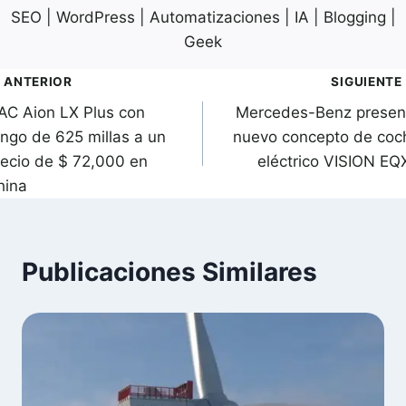
SEO | WordPress | Automatizaciones | IA | Blogging |
Geek
avegación
ANTERIOR
SIGUIENTE
AC Aion LX Plus con
Mercedes-Benz presen
de
ango de 625 millas a un
nuevo concepto de coc
ntradas
recio de $ 72,000 en
eléctrico VISION EQ
hina
Publicaciones Similares