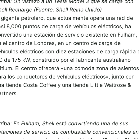
rriba: Un vistazo a un Tesla Model 3 que se carga con
hell Recharge (Fuente: Shell Reino Unido)
l gigante petrolero, que actualmente opera una red de
asi 8,000 puntos de carga de vehículos eléctricos, ha
onvertido una estación de servicio existente en Fulham,
n el centro de Londres, en un centro de carga de
ehículos eléctricos con diez estaciones de carga rápida 
C de 175 kW, construido por el fabricante australiano
ritium. El centro ofrecerá «una cómoda zona de asientos
ara los conductores de vehículos eléctricos», junto con
na tienda Costa Coffee y una tienda Little Waitrose &
artners.
rriba: En Fulham, Shell está convirtiendo una de sus
staciones de servicio de combustible convencionales en