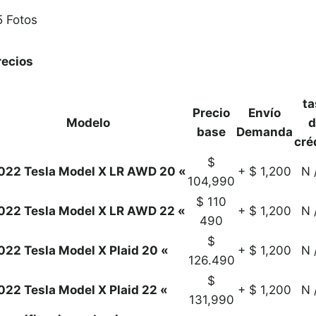
5
Fotos
recios
ta
Precio
Envío
Modelo
d
base
Demanda
cré
$
022 Tesla Model X LR AWD 20 «
+ $ 1,200
N 
104,990
$ 110
022 Tesla Model X LR AWD 22 «
+ $ 1,200
N 
490
$
022 Tesla Model X Plaid 20 «
+ $ 1,200
N 
126.490
$
022 Tesla Model X Plaid 22 «
+ $ 1,200
N 
131,990