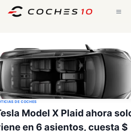
Saltar
al
contenido
TICIAS DE COCHES
esla Model X Plaid ahora sol
iene en 6 asientos, cuesta $