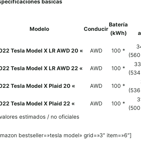
specificaciones basicas
Batería
Modelo
Conducir
(kWh)
a
3
022 Tesla Model X LR AWD 20 «
AWD
100 *
(560
33
022 Tesla Model X LR AWD 22 «
AWD
100 *
(534
022 Tesla Model X Plaid 20 «
AWD
100 *
(536
3
022 Tesla Model X Plaid 22 «
AWD
100 *
(500
valores estimados / no oficiales
amazon bestseller=»tesla model» grid=»3″ item=»6″]