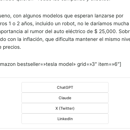
ueno, con algunos modelos que esperan lanzarse por
tros 1 o 2 años, incluido un robot, no le daríamos mucha
mportancia al rumor del auto eléctrico de $ 25,000. Sob
do con la inflación, que dificulta mantener el mismo niv
e precios.
amazon bestseller=»tesla model» grid=»3″ item=»6″]
ChatGPT
Claude
X (Twitter)
LinkedIn