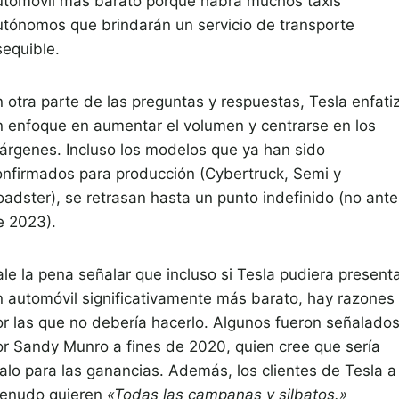
utomóvil más barato porque habrá muchos taxis
utónomos que brindarán un servicio de transporte
sequible.
n otra parte de las preguntas y respuestas, Tesla enfati
n enfoque en aumentar el volumen y centrarse en los
árgenes. Incluso los modelos que ya han sido
onfirmados para producción (Cybertruck, Semi y
oadster), se retrasan hasta un punto indefinido (no ante
e 2023).
ale la pena señalar que incluso si Tesla pudiera present
n automóvil significativamente más barato, hay razones
or las que no debería hacerlo. Algunos fueron señalado
or Sandy Munro a fines de 2020, quien cree que sería
alo para las ganancias. Además, los clientes de Tesla a
enudo quieren
«Todas las campanas y silbatos.»