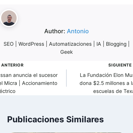
Author:
Antonio
SEO | WordPress | Automatizaciones | IA | Blogging |
Geek
avegación
ANTERIOR
SIGUIENTE
issan anuncia el sucesor
La Fundación Elon Mu
de
el Micra | Accionamiento
dona $2.5 millones a l
ntradas
éctrico
escuelas de Tex
Publicaciones Similares