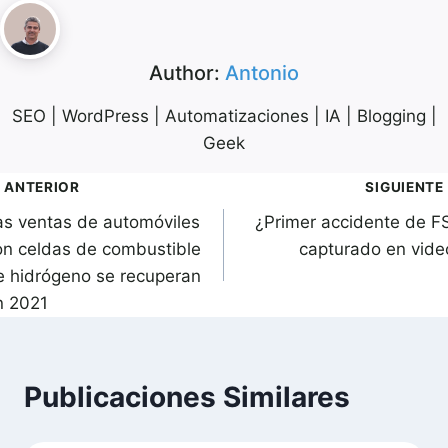
Author:
Antonio
SEO | WordPress | Automatizaciones | IA | Blogging |
Geek
avegación
ANTERIOR
SIGUIENTE
as ventas de automóviles
¿Primer accidente de F
de
on celdas de combustible
capturado en vide
ntradas
e hidrógeno se recuperan
n 2021
Publicaciones Similares