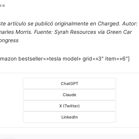
==
ste artículo se publicó originalmente en Charged. Autor:
harles Morris. Fuente: Syrah Resources vía Green Car
ongress
amazon bestseller=»tesla model» grid=»3″ item=»6″]
ChatGPT
Claude
X (Twitter)
LinkedIn