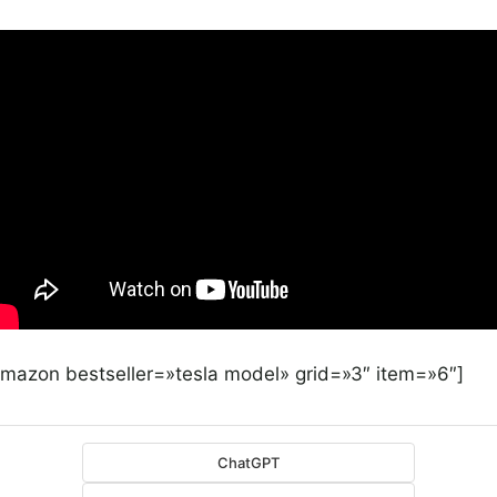
amazon bestseller=»tesla model» grid=»3″ item=»6″]
ChatGPT