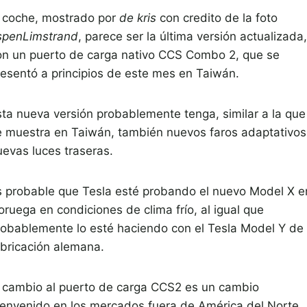
l coche, mostrado por
de kris
con credito de la foto
spenLimstrand
, parece ser la última versión actualizada,
on un puerto de carga nativo CCS Combo 2, que se
resentó a principios de este mes en Taiwán.
sta nueva versión probablemente tenga, similar a la que
e muestra en Taiwán, también nuevos faros adaptativos
uevas luces traseras.
s probable que Tesla esté probando el nuevo Model X e
oruega en condiciones de clima frío, al igual que
robablemente lo esté haciendo con el Tesla Model Y de
abricación alemana.
l cambio al puerto de carga CCS2 es un cambio
ienvenido en los mercados fuera de América del Norte,