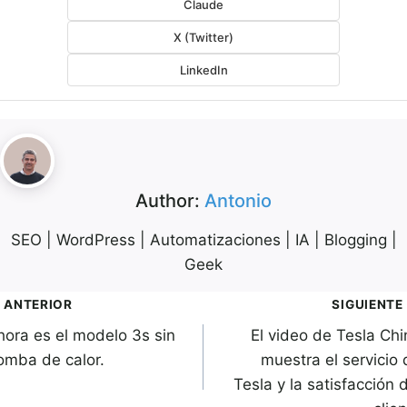
Claude
X (Twitter)
LinkedIn
Author:
Antonio
SEO | WordPress | Automatizaciones | IA | Blogging |
Geek
avegación
ANTERIOR
SIGUIENTE
hora es el modelo 3s sin
El video de Tesla Chi
de
omba de calor.
muestra el servicio 
ntradas
Tesla y la satisfacción 