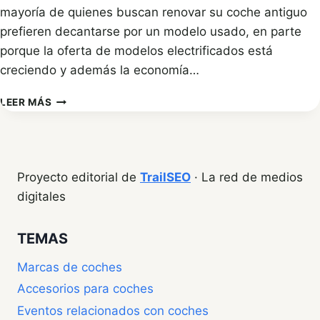
mayoría de quienes buscan renovar su coche antiguo
prefieren decantarse por un modelo usado, en parte
porque la oferta de modelos electrificados está
creciendo y además la economía…
COCHES
LEER MÁS
DE
SEGUNDA
MANO:
CONSEJOS
Y
Proyecto editorial de
TrailSEO
· La red de medios
CLAVES
digitales
PARA
COMPRAR
BIEN
TEMAS
Marcas de coches
Accesorios para coches
Eventos relacionados con coches