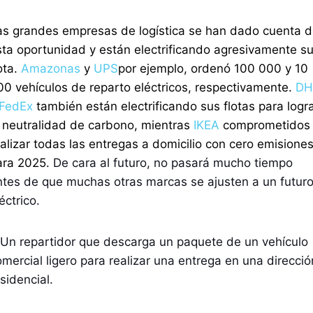
as grandes empresas de logística se han dado cuenta 
sta oportunidad y están electrificando agresivamente s
ota.
Amazonas
y
UPS
por ejemplo, ordenó 100 000 y 10
00 vehículos de reparto eléctricos, respectivamente.
DH
FedEx
también están electrificando sus flotas para logr
a neutralidad de carbono, mientras
IKEA
comprometidos
ealizar todas las entregas a domicilio con cero emisione
ara 2025.
De cara al futuro, no pasará mucho tiempo
ntes de que muchas otras marcas se ajusten a un futur
éctrico.