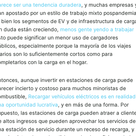
arece ser una tendencia duradera
, y muchas empresas 
an apostado por un estilo de trabajo mixto pospandemia
i bien los segmentos de EV y de infraestructura de carg
in duda están creciendo,
menos gente yendo a trabajar
sto puede significar un menor uso de cargadores
úblicos, especialmente porque la mayoría de los viajes
iarios son lo suficientemente cortos como para
ompletarlos con la carga en el hogar.
ntonces, aunque invertir en estaciones de carga puede
arecer incierto y costoso para muchos minoristas de
ombustible,
Recargar vehículos eléctricos es en realidad
na oportunidad lucrativa
, y en más de una forma. Por
upuesto, las estaciones de carga pueden atraer a client
e altos ingresos que pueden aprovechar los servicios de
na estación de servicio durante un receso de recarga, y